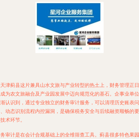
在天津蓟县这片兼具山水文旅与产业转型的热土上，财务管理正
益成为农文旅融合及产业园发展中迈向规范化的基石。企事业单
逐渐认识到，通过专业独立的财务审计服务，可以清理历史账表
题、动态识别流程内控漏洞，是确保税务安全与后续融资顺畅的
害技术环节。
财务审计是在会计合规基础上的全维筛查工具。蓟县很多特色果