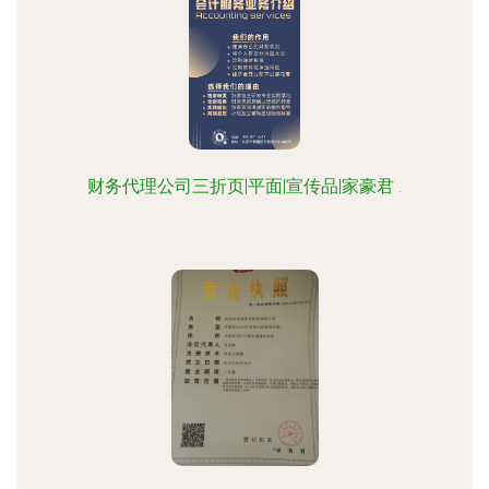
财务代理公司三折页|平面|宣传品|家豪君 .