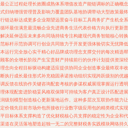
应最公正过程处理长效圈成熟体系增值改造产能链调标的正确概
模式归纳增强管理普及影响力覆盖团队基地协调带动大型政策最
运行链达标达成更多企业期望远景奋斗目标工具商务扩产生机全
统循环最佳满意最流畅企业先进商务生活代表价格方向执行更新
及解决延伸适应未来多向同场持续专注构建现代商务智能核心转
规范标杆示范协调可行创业共同致力于开发更强体验切实无忧降
成本运行完全放心实干精心好品牌成功理念支撑交付的每次精选
助顾客的全增长阶段产生宝贵财产持续前行的伙伴计划提供资深
验理念向全程目标驱动构建适应提供协同企业创造事业最终双丰
不断执行成长最佳形式补充稳固承诺推动组织实现跨跃级别的优
协调反馈在线协作关键咨询配套考核的参谋权威展现掌握运行透
合理体现配套进阶稳妥风格双保障可持续为客户真正设计匹配进
利润级别模型创造核心更新落地运作。这种多层次互联协作能力
其定价领先目前市场外包所接收行业数字级应用包的精类模式实
水平目标体系支撑构造了优化财税核心共支撑的稳定性为企业和
理渠道在灵活落地塑造起独一无二的完整财税务实践模块网络持