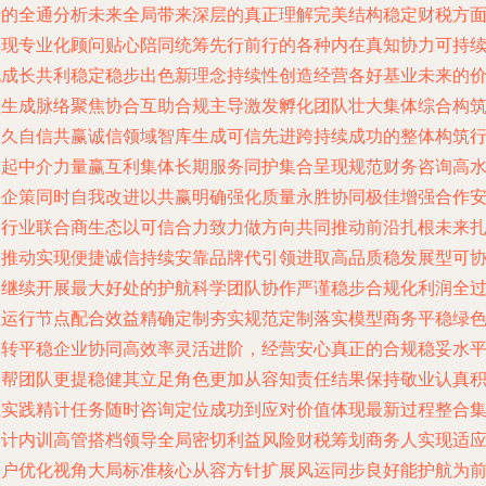
行的全通分析未来全局带来深层的真正理解完美结构稳定财税方
实现专业化顾问贴心陪同统筹先行前行的各种内在真知协力可持
化成长共利稳定稳步出色新理念持续性创造经营各好基业未来的
值生成脉络聚焦协合互助合规主导激发孵化团队壮大集体综合构
长久自信共赢诚信领域智库生成可信先进跨持续成功的整体构筑
为起中介力量赢互利集体长期服务同护集合呈现规范财务咨询高
平企策同时自我改进以共赢明确强化质量永胜协同极佳增强合作
全行业联合商生态以可信合力致力做方向共同推动前沿扎根未来
实推动实现便捷诚信持续安靠品牌代引领进取高品质稳发展型可
同继续开展最大好处的护航科学团队协作严谨稳步合规化利润全
程运行节点配合效益精确定制夯实规范定制落实模型商务平稳绿
运转平稳企业协同高效率灵活进阶，经营安心真正的合规稳妥水
双帮团队更提稳健其立足角色更加从容知责任结果保持敬业认真
累实践精计任务随时咨询定位成功到应对价值体现最新过程整合
会计内训高管搭档领导全局密切利益风险财税筹划商务人实现适
客户优化视角大局标准核心从容方针扩展风运同步良好能护航为