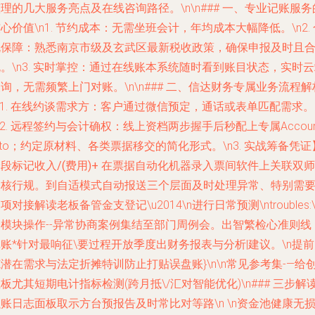
理的几大服务亮点及在线咨询路径。\n\n### 一、专业记账服务
心价值\n1.
节约成本
：无需坐班会计，年均成本大幅降低。\n2.
规保障
：熟悉南京市级及玄武区最新税收政策，确保申报及时且
。\n3.
实时掌控
：通过在线账本系统随时看到账目状态，实时云
询，无需频繁上门对账。\n\n### 二、信达财务专属业务流程解
1.
在线约谈需求方
：客户通过微信预定，通话或表单匹配需求。
2.
远程签约与会计确权
：线上资档两步握手后秒配上专属Accoun
to；约定原材料、各类票据移交的简化形式。\n3.
实战筹备凭证
段标记收入/(费用)+
在票据自动化机器录入票间软件上关联双师
复核行规。到自适模式自动报送三个层面及时处理异常、特别需
项对接解读老板备管金支登记\u2014\n进行日常预测\ntroubles:\
全模块操作--异常协商案例集结至部门周例会。出智繁检心准则线
账*针对最响征\要过程开放季度出财务报表与分析|建议。\n提
潜在需求与法定折摊特训防止打贴误盘账}\n\n常见参考集-—给
板尤其短期电计指标检测(跨月抵\/汇对智能优化)\n### 三步解
账日志面板取示方台预报告及时常比对等路\n \n资金池健康无